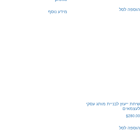
פה לסל
מידע נוסף
ת ייעוץ לבניית מותג עסקי
צמאים
$
280
פה לסל