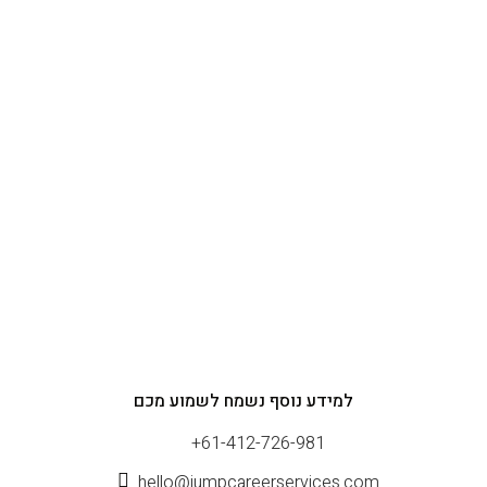
למידע נוסף נשמח לשמוע מכם
+61-412-726-981
hello@jumpcareerservices.com